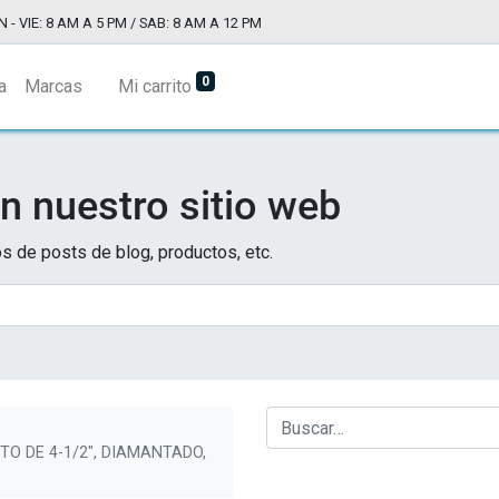
N - VIE: 8 AM A 5 PM / SAB: 8 AM A 12 PM
0
a
Marcas
Mi carrito
n nuestro sitio web
s de posts de blog, productos, etc.
O DE 4-1/2", DIAMANTADO,