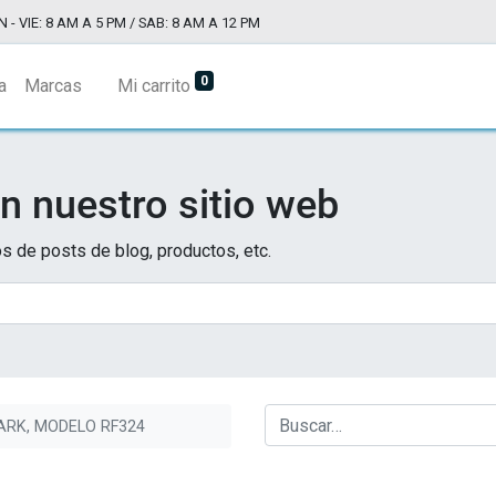
N - VIE: 8 AM A 5 PM / SAB: 8 AM A 12 PM
0
a
Marcas
Mi carrito
n nuestro sitio web
s de posts de blog, productos, etc.
RK, MODELO RF324