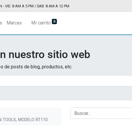
N - VIE: 8 AM A 5 PM / SAB: 8 AM A 12 PM
0
a
Marcas
Mi carrito
n nuestro sitio web
s de posts de blog, productos, etc.
N TOOLS, MODELO RT110