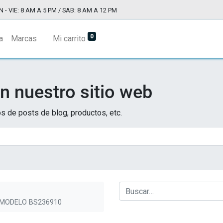
N - VIE: 8 AM A 5 PM / SAB: 8 AM A 12 PM
0
a
Marcas
Mi carrito
n nuestro sitio web
s de posts de blog, productos, etc.
, MODELO BS236910