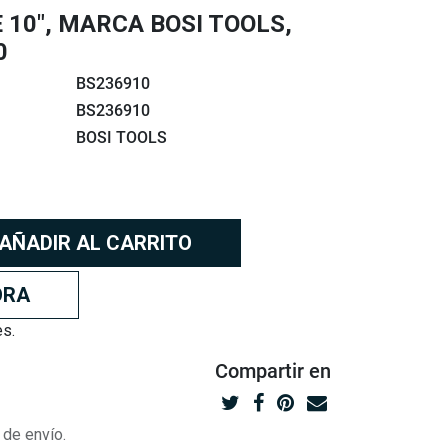
 10", MARCA BOSI TOOLS,
0
BS236910
BS236910
BOSI TOOLS
AÑADIR AL CARRITO
ORA
es.
Compartir
en
 de envío.