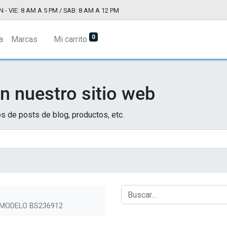
N - VIE: 8 AM A 5 PM / SAB: 8 AM A 12 PM
0
a
Marcas
Mi carrito
n nuestro sitio web
s de posts de blog, productos, etc.
, MODELO BS236912