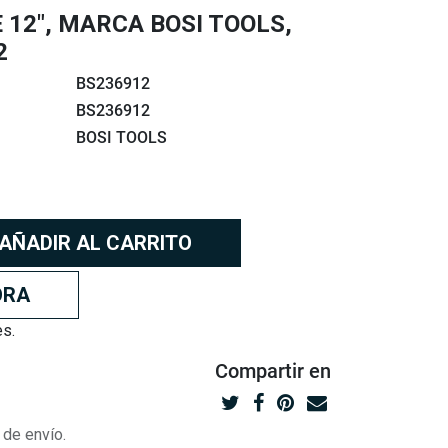
 12", MARCA BOSI TOOLS,
2
BS236912
BS236912
BOSI TOOLS
AÑADIR AL CARRITO
ORA
es.
Compartir
en
 de envío.