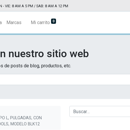
N - VIE: 8 AM A 5 PM / SAB: 8 AM A 12 PM
0
a
Marcas
Mi carrito
n nuestro sitio web
s de posts de blog, productos, etc.
PO L, PULGADAS, CON
OOLS, MODELO BLK12