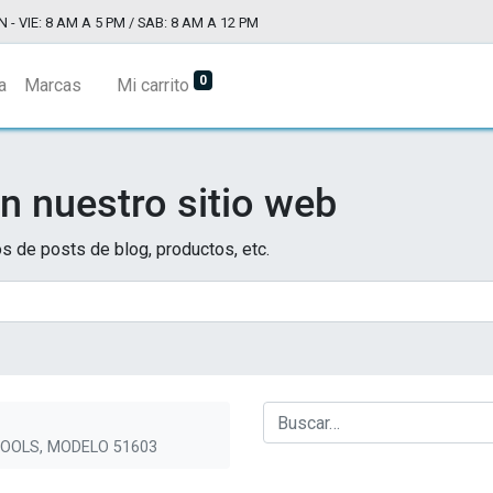
N - VIE: 8 AM A 5 PM / SAB: 8 AM A 12 PM
0
a
Marcas
Mi carrito
n nuestro sitio web
s de posts de blog, productos, etc.
TOOLS, MODELO 51603